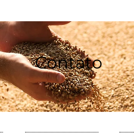
Início
Sobre nós
AL-101
AL-102
Contato