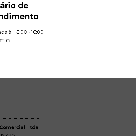
ário de
ndimento
da à
8:00 - 16:00
feira
 Comercial ltda
 N° 430