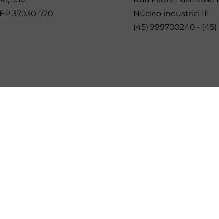
 CEP 37030-720
Núcleo industrial III
(45) 999700240 - (45