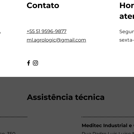
Contato
Hor
ate
+55 51 9596-9877
Segun
o
ml.agrologic@gmail.com
sexta-
Assistência técnica
Meditec Industrial e
so, 350
Rua Padre Luis Luise