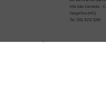
Vila São Geraldo -
Varginha (MG)
Tel. (35) 3212 3281