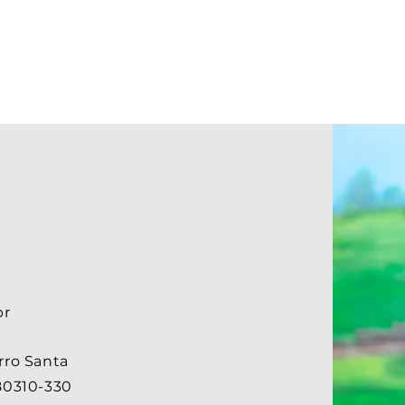
br
rro Santa
 80310-330